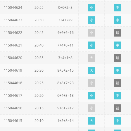
115044624
20:55
0+6+2=8
小
中
115044623
20:50
3+4+2=9
小
中
115044622
20:45
4+6+6=16
小
错
115044621
20:40
7+4+0=11
小
中
115044620
20:35
3+4+1=8
大
错
115044619
20:30
8+5+2=15
大
中
115044618
20:25
8+8+7=23
小
错
115044617
20:20
6+4+3=13
小
中
115044616
20:15
9+6+2=17
小
错
115044615
20:10
1+5+8=14
大
中