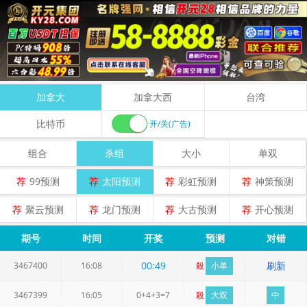
加拿大
加拿大西
台湾
比特币
开/关(广告)
组合
杀组
大小
单双
荐
99预测
荐
太阳预测
荐
彩虹预测
荐
神策预测
荐
聚云预测
荐
龙门预测
荐
大古预测
荐
开心预测
期号
时间
开奖
预测
对错
00
:
49
刷新
3467400
16:08
殺
小单
3467399
16:05
0+4+3=7
殺
大双
中