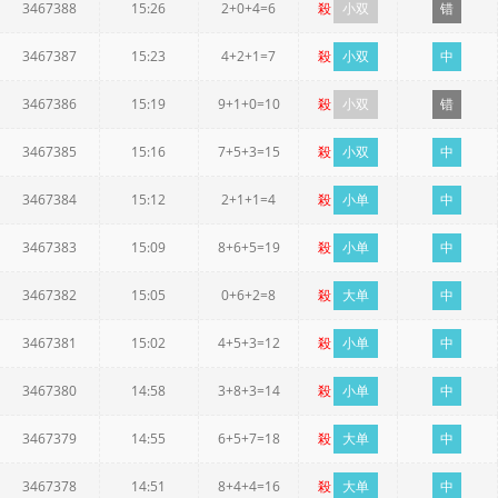
3467388
15:26
2+0+4=6
殺
小双
错
3467387
15:23
4+2+1=7
殺
小双
中
3467386
15:19
9+1+0=10
殺
小双
错
3467385
15:16
7+5+3=15
殺
小双
中
3467384
15:12
2+1+1=4
殺
小单
中
3467383
15:09
8+6+5=19
殺
小单
中
3467382
15:05
0+6+2=8
殺
大单
中
3467381
15:02
4+5+3=12
殺
小单
中
3467380
14:58
3+8+3=14
殺
小单
中
3467379
14:55
6+5+7=18
殺
大单
中
3467378
14:51
8+4+4=16
殺
大单
中