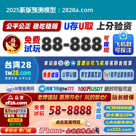
2025新版预测模型：2828a.com