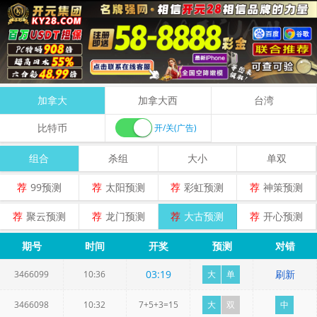
加拿大
加拿大西
台湾
比特币
开/关(广告)
组合
杀组
大小
单双
荐
99预测
荐
太阳预测
荐
彩虹预测
荐
神策预测
荐
聚云预测
荐
龙门预测
荐
大古预测
荐
开心预测
期号
时间
开奖
预测
对错
03
:
19
刷新
3466099
10:36
大
单
3466098
10:32
7+5+3=15
大
双
中