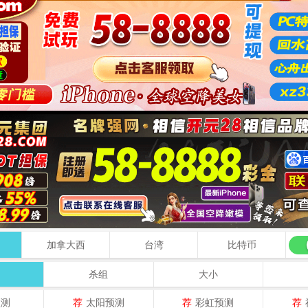
加拿大西
台湾
比特币
杀组
大小
预测
荐
太阳预测
荐
彩虹预测
荐