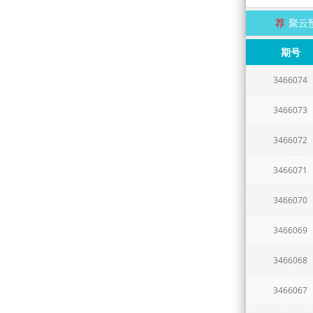
荐
聚云
期号
3466074
3466073
3466072
3466071
3466070
3466069
3466068
3466067