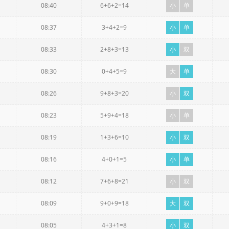
08:40
6+6+2=14
小
单
08:37
3+4+2=9
小
单
08:33
2+8+3=13
小
双
08:30
0+4+5=9
大
单
08:26
9+8+3=20
小
双
08:23
5+9+4=18
小
单
08:19
1+3+6=10
小
双
08:16
4+0+1=5
小
单
08:12
7+6+8=21
小
双
08:09
9+0+9=18
大
双
08:05
4+3+1=8
小
双