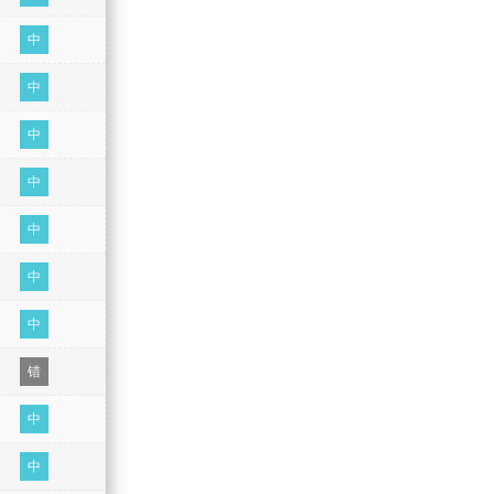
中
中
中
中
中
中
中
错
中
中